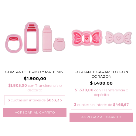
CORTANTE TERMO Y MATE MINI
CORTANTE CARAMELO CON
CORAZON
$1.900,00
$1.400,00
$1.805,00
con
Transferencia o
depósito
$1.330,00
con
Transferencia o
depósito
3
cuotas sin interés de
$633,33
3
cuotas sin interés de
$466,67
AGREGAR AL CARRITO