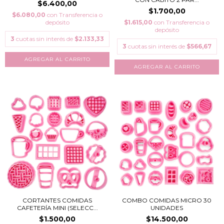
$6.400,00
$1.700,00
$6.080,00
con
Transferencia o
depósito
$1.615,00
con
Transferencia o
depósito
3
cuotas sin interés de
$2.133,33
3
cuotas sin interés de
$566,67
CORTANTES COMIDAS
COMBO COMIDAS MICRO 30
CAFETERÍA MINI (SELECC...
UNIDADES
$1.500,00
$14.500,00