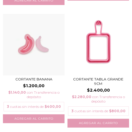
CORTANTE BANANA
CORTANTE TABLA GRANDE
9CM
$1.200,00
$2.400,00
$1.140,00
con
Transferencia o
depósito
$2.280,00
con
Transferencia o
depósito
3
cuotas sin interés de
$400,00
3
cuotas sin interés de
$800,00