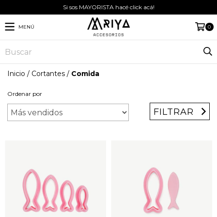
Si sos MAYORISTA hacé click acá!
MENÚ
0
Inicio
/
Cortantes
/
Comida
Ordenar por
FILTRAR