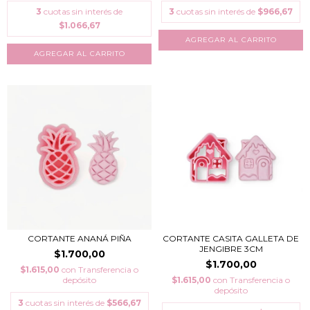
3
cuotas sin interés de
3
cuotas sin interés de
$966,67
$1.066,67
CORTANTE ANANÁ PIÑA
CORTANTE CASITA GALLETA DE
JENGIBRE 3CM
$1.700,00
$1.700,00
$1.615,00
con
Transferencia o
depósito
$1.615,00
con
Transferencia o
depósito
3
cuotas sin interés de
$566,67