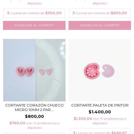
depósito
depósito
3
cuotas sin interés de
$300,00
3
cuotas sin interés de
$600,00
CORTANTE CORAZÓN CHUECO
CORTANTE PALETA DE PINTOR
MICRO 10MM 2 PAR...
$1.400,00
$800,00
$1.330,00
con
Transferencia o
$760,00
con
Transferencia o
depósito
depósito
3
cuotas sin interés de
$466,67