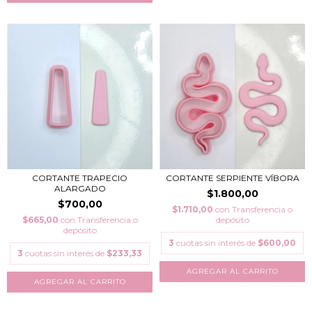
CORTANTE TRAPECIO
CORTANTE SERPIENTE VÍBORA
ALARGADO
$1.800,00
$700,00
$1.710,00
con
Transferencia o
$665,00
con
Transferencia o
depósito
depósito
3
cuotas sin interés de
$600,00
3
cuotas sin interés de
$233,33