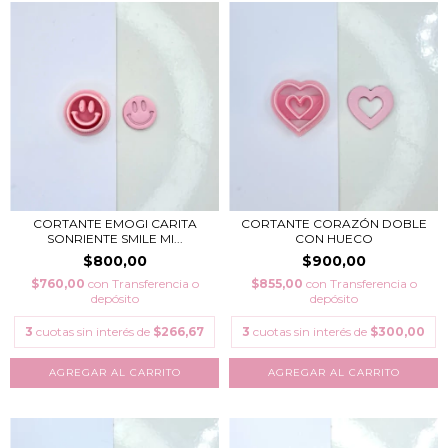
CORTANTE EMOGI CARITA
CORTANTE CORAZÓN DOBLE
SONRIENTE SMILE MI...
CON HUECO
$800,00
$900,00
$760,00
con
Transferencia o
$855,00
con
Transferencia o
depósito
depósito
3
cuotas sin interés de
$266,67
3
cuotas sin interés de
$300,00