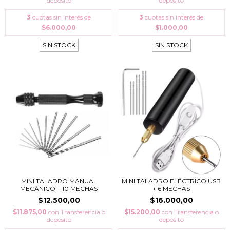
depósito
depósito
3
cuotas sin interés de
3
cuotas sin interés de
$6.000,00
$1.000,00
SIN STOCK
SIN STOCK
MINI TALADRO MANUAL
MINI TALADRO ELÉCTRICO USB
MECÁNICO + 10 MECHAS
+ 6 MECHAS
$12.500,00
$16.000,00
$11.875,00
con
Transferencia o
$15.200,00
con
Transferencia o
depósito
depósito