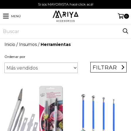
Si sos MAYORISTA hacé click acá!
MENÚ
0
Inicio
/
Insumos
/
Herramientas
Ordenar por
FILTRAR