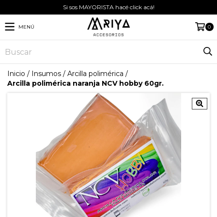
Si sos MAYORISTA hacé click acá!
MENÚ
0
Inicio
/
Insumos
/
Arcilla polimérica
/
Arcilla polimérica naranja NCV hobby 60gr.