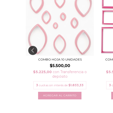
ANTES
COMBO HOJA 10 UNIDADES
COM
$5.500,00
erencia o
$5.225,00
con
Transferencia o
$5.
depósito
.066,67
3
cuotas sin interés de
$1.833,33
3