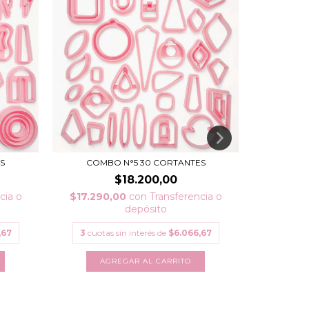
S
COMBO N°5 30 CORTANTES
COMBO 
$18.200,00
cia o
$17.290,00
con
Transferencia o
depósito
$5.225
,67
3
cuotas sin interés de
$6.066,67
3
cuota