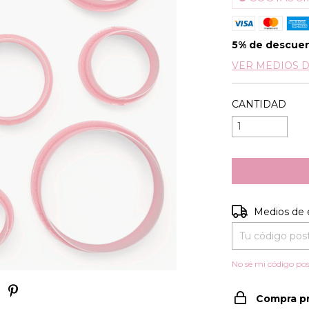
5% de descue
VER MEDIOS 
CANTIDAD
Entregas para e
Medios de 
No sé mi código pos
Compra p