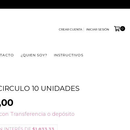
0
CREAR CUENTA
INICIAR SESIÓN
TACTO
¿QUIEN SOY?
INSTRUCTIVOS
IRCULO 10 UNIDADES
,00
con
Transferencia o depósito
N INTERÉS DE
$1.833,33