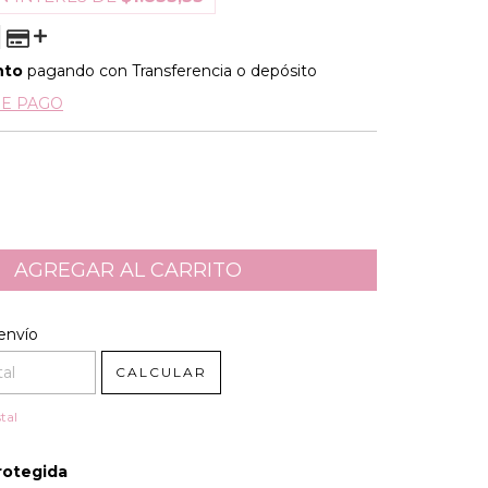
nto
pagando con Transferencia o depósito
DE PAGO
l CP:
CAMBIAR CP
envío
CALCULAR
tal
rotegida