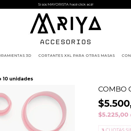
Si sos MAYORISTA hacé click acá!
RRAMIENTAS 3D
CORTANTES XXL PARA OTRAS MASAS
CON
o 10 unidades
COMBO C
$5.500
$5.225,00
3
CUOTAS SI