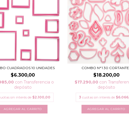
BO CUADRADOS 10 UNIDADES
COMBO N°1 30 CORTANTE
$6.300,00
$18.200,00
985,00
con
Transferencia o
$17.290,00
con
Transferen
depósito
depósito
cuotas sin interés de
$2.100,00
3
cuotas sin interés de
$6.066