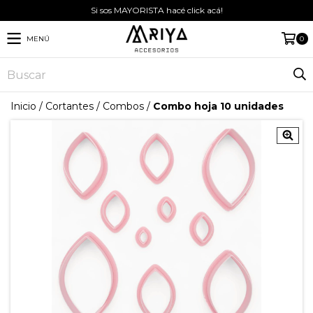
Si sos MAYORISTA hacé click acá!
MENÚ
0
Inicio
/
Cortantes
/
Combos
/
Combo hoja 10 unidades