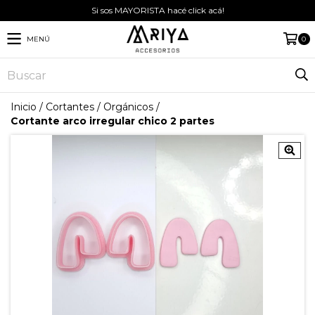
Si sos MAYORISTA hacé click acá!
MENÚ
0
Inicio
/
Cortantes
/
Orgánicos
/
Cortante arco irregular chico 2 partes