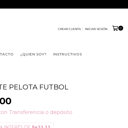
0
CREAR CUENTA
INICIAR SESIÓN
TACTO
¿QUIEN SOY?
INSTRUCTIVOS
TE PELOTA FUTBOL
,00
con
Transferencia o depósito
N INTERÉS DE
$433,33