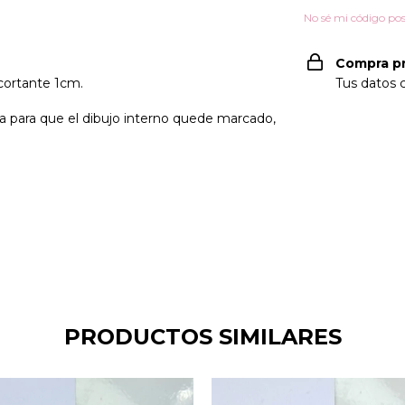
No sé mi código pos
Compra p
cortante 1cm.
Tus datos 
a para que el dibujo interno quede marcado,
PRODUCTOS SIMILARES