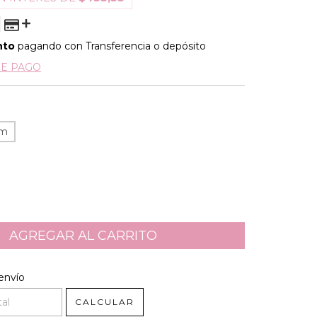
nto
pagando con Transferencia o depósito
DE PAGO
cm
l CP:
CAMBIAR CP
envío
CALCULAR