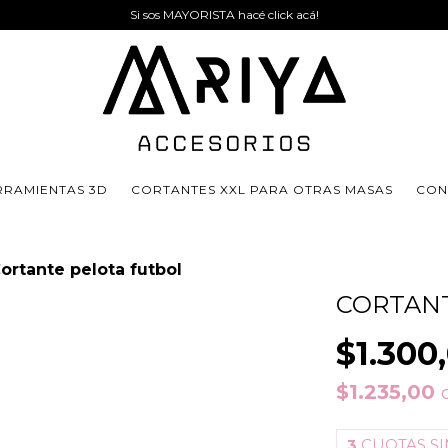
Si sos MAYORISTA hacé click acá!
RRAMIENTAS 3D
CORTANTES XXL PARA OTRAS MASAS
CON
ortante pelota futbol
CORTAN
$1.300
$1.235,00
3
CUOTAS SI