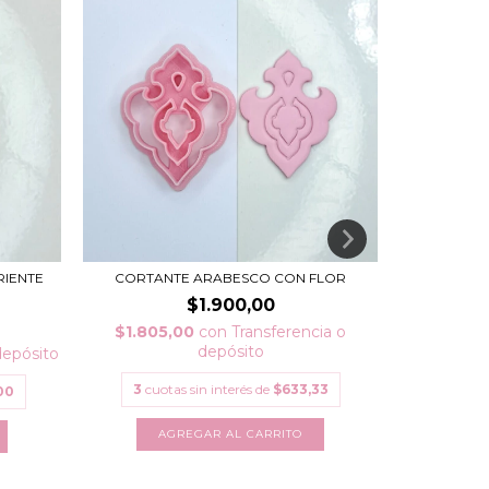
RIENTE
CORTANTE ARABESCO CON FLOR
CORTANT
$1.900,00
$1.805,00
con
Transferencia o
depósito
depósito
$3.420
3
cuotas sin interés de
$633,33
00
3
cuota