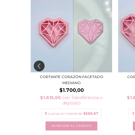
DIBUJO
CORTANTE CORAZÓN FACETADO
COR
MEDIANO
$1.700,00
rencia o
$1.615,00
con
Transferencia o
$1.
depósito
533,33
3
cuotas sin interés de
$566,67
3