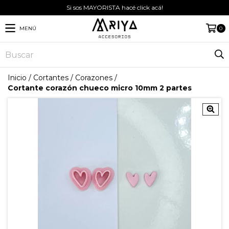
Si sos MAYORISTA hacé click acá!
MENÚ
0
Inicio
/
Cortantes
/
Corazones
/
Cortante corazón chueco micro 10mm 2 partes