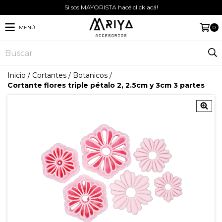
Si sos MAYORISTA hacé click acá!
MENÚ
0
Inicio
/
Cortantes
/
Botanicos
/
Cortante flores triple pétalo 2, 2.5cm y 3cm 3 partes