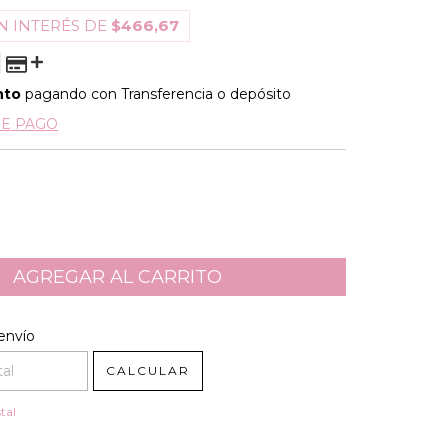
N INTERÉS DE
$466,67
nto
pagando con Transferencia o depósito
DE PAGO
l CP:
CAMBIAR CP
envío
CALCULAR
tal