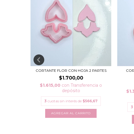
GULAR
CORTANTE FLOR CON HOJA 2 PARTES
COR
$1.700,00
rencia o
$1.615,00
con
Transferencia o
depósito
$1.
00,00
3
cuotas sin interés de
$566,67
3