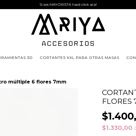
Si sos MAYORISTA hacé click acá!
RRAMIENTAS 3D
CORTANTES XXL PARA OTRAS MASAS
CON
cro múltiple 6 flores 7mm
CORTANT
FLORES
$1.400
$1.330,00