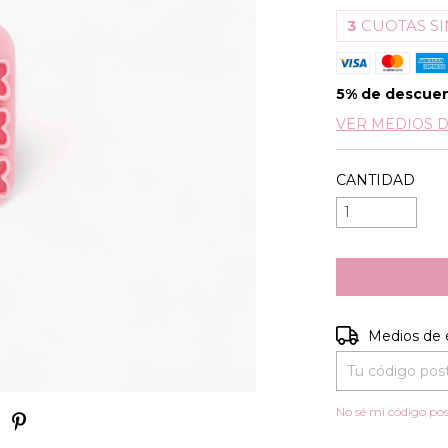
3
CUOTAS SI
5% de descue
VER MEDIOS 
CANTIDAD
Entregas para e
Medios de 
No sé mi código pos