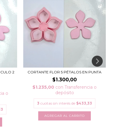
RCULO 2
CORTANTE FLOR 5 PÉTALOS EN PUNTA
CORTA
$1.300,00
$1.235,00
con
Transferencia o
$2.280
depósito
ia o
3
cuotas sin interés de
$433,33
3
cuota
33