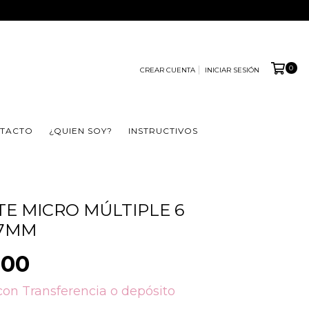
0
CREAR CUENTA
INICIAR SESIÓN
TACTO
¿QUIEN SOY?
INSTRUCTIVOS
E MICRO MÚLTIPLE 6
 7MM
,00
con
Transferencia o depósito