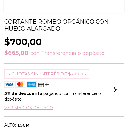
CORTANTE ROMBO ORGÁNICO CON
HUECO ALARGADO
$700,00
$665,00
con
Transferencia o depósito
3
CUOTAS SIN INTERÉS DE
$233,33
5% de descuento
pagando con Transferencia o
depósito
VER MEDIOS DE PAGO
ALTO:
1.5CM