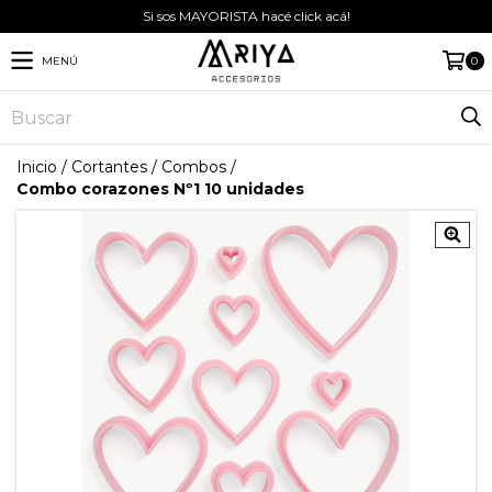
Si sos MAYORISTA hacé click acá!
MENÚ
0
Inicio
/
Cortantes
/
Combos
/
Combo corazones Nº1 10 unidades