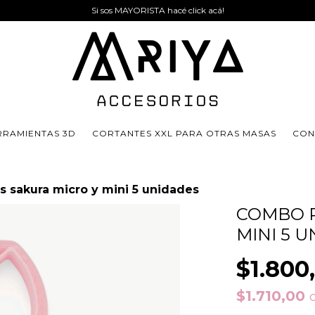
Si sos MAYORISTA hacé click acá!
RRAMIENTAS 3D
CORTANTES XXL PARA OTRAS MASAS
CON
 sakura micro y mini 5 unidades
COMBO P
MINI 5 
$1.800
$1.710,00