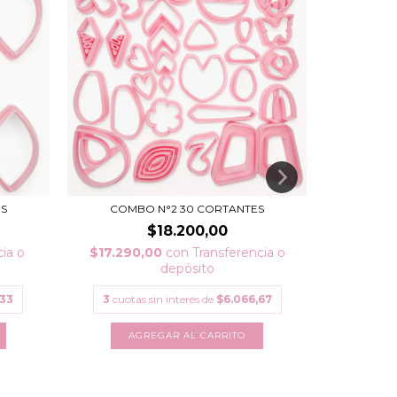
S
COMBO N°2 30 CORTANTES
COMB
$18.200,00
ia o
$17.290,00
con
Transferencia o
$17.29
depósito
,33
3
cuotas sin interés de
$6.066,67
3
cuota