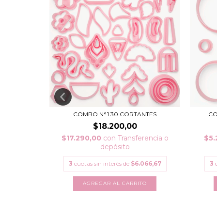
ADOS 10
COMBO N°1 30 CORTANTES
CO
$18.200,00
$17.290,00
con
Transferencia o
$5.
depósito
rencia o
3
cuotas sin interés de
$6.066,67
3
.833,33