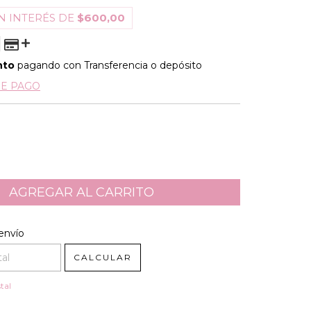
N INTERÉS DE
$600,00
nto
pagando con Transferencia o depósito
DE PAGO
l CP:
CAMBIAR CP
envío
CALCULAR
tal