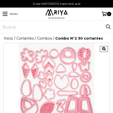
Si sos MAYORISTA hacé click acá!
MENÚ
0
Inicio
/
Cortantes
/
Combos
/
Combo N°2 30 cortantes